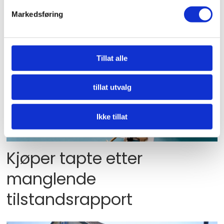
avgjørende i tvist om
Markedsføring
multimur
Tillat alle
tillat utvalg
Ikke tillat
PLUSS
Kjøper tapte etter
manglende
tilstandsrapport