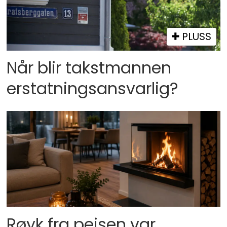
PLUSS
Når blir takstmannen
erstatningsansvarlig?
Røyk fra peisen var