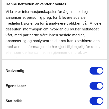
Denne nettsiden anvender cookies
PLUSS
Vi bruker informasjonskapsler for å gi innhold og
annonser et personlig preg, for å levere sosiale
Takstmannen frifunnet
mediefunksjoner og for å analysere trafikken vår. Vi deler
dessuten informasjon om hvordan du bruker nettstedet
etter skjulte råteskader
vårt, med partnerne våre innen sosiale medier,
annonsering og analysearbeid, som kan kombinere den
med annen informasjon du har gjort tilgjengelig for dem,
eller som de har samlet inn gjennom din bruk av
tjenestene deres.
Samtykkevalg
Nødvendig
PLUSS
Egenskaper
Takstmannens skjønn ble
Statistikk