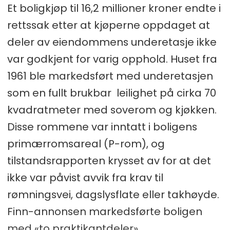
Et boligkjøp til 16,2 millioner kroner endte i
rettssak etter at kjøperne oppdaget at
deler av eiendommens underetasje ikke
var godkjent for varig opphold. Huset fra
1961 ble markedsført med underetasjen
som en fullt brukbar leilighet på cirka 70
kvadratmeter med soverom og kjøkken.
Disse rommene var inntatt i boligens
primærromsareal (P-rom), og
tilstandsrapporten krysset av for at det
ikke var påvist avvik fra krav til
rømningsvei, dagslysflate eller takhøyde.
Finn-annonsen markedsførte boligen
med «to praktikantdeler».