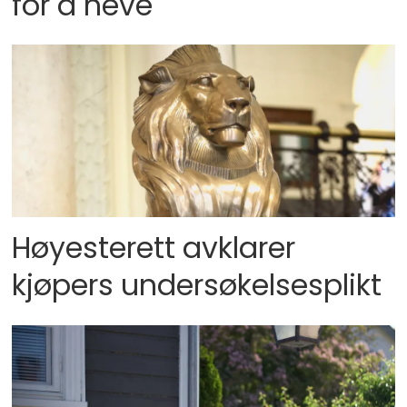
for å heve
Høyesterett avklarer
kjøpers undersøkelsesplikt