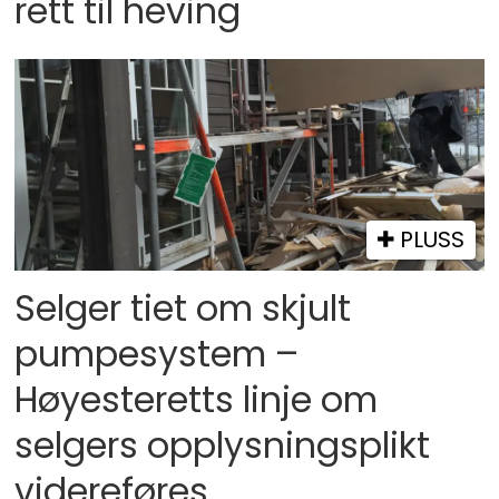
rett til heving
PLUSS
Selger tiet om skjult
pumpesystem –
Høyesteretts linje om
selgers opplysningsplikt
videreføres