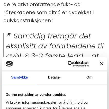
de relativt omfattende fukt- og
råteskadene som altså er avdekket i
gulvkonstruksjonen.”
Samtidig fremgår det
eksplisitt av forarbeidene til
avhl. § 3-2 første ledd..... at
om en gammel bolig er
godt vedlikeholdt eller i det
Samtykke
Detaljer
Om
ytre fremstår som mer eller
mindre ny, vil samtidig
Denne nettsiden anvender cookies
Vi bruker informasjonskapsler for å gi innhold og
kjøperen 'med rette kunne
annonser et personlig preg, for å levere sosiale