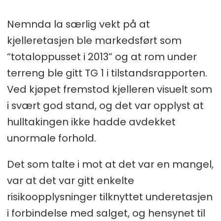
kjøparen kunne forvente ut frå
Nemnda la særlig vekt på at
mellom anna eigedomens type,
kjelleretasjen ble markedsført som
alder og synlege tilstand."
“totaloppusset i 2013” og at rom under
terreng ble gitt TG 1 i tilstandsrapporten.
Ved kjøpet fremstod kjelleren visuelt som
i svært god stand, og det var opplyst at
hulltakingen ikke hadde avdekket
unormale forhold.
Det som talte i mot at det var en mangel,
var at det var gitt enkelte
risikoopplysninger tilknyttet underetasjen
i forbindelse med salget, og hensynet til