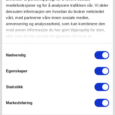
forvente mer av boligen'.
mediefunksjoner og for å analysere trafikken vår. Vi deler
dessuten informasjon om hvordan du bruker nettstedet
vårt, med partnerne våre innen sosiale medier,
Nemnda
annonsering og analysearbeid, som kan kombinere den
med annen informasjon du har gjort tilgjengelig for dem,
Konklusjon
eller som de har samlet inn gjennom din bruk av
tjenestene deres.
Samtykkevalg
I dette tilfellet mente nemnda altså at
Nødvendig
kjøperen, basert på opplysningene i
salgsdokumentene, kunne forvente mer
Egenskaper
av kjelleretasjen enn de omfattende
fukt- og råteskadene som ble avdekket.
Statistikk
Kjøperen ble tilkjent et prisavslag på 250
Markedsføring
000 kroner.