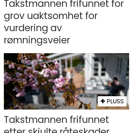
Takstmannen frifunnet for
grov uaktsomhet for
vurdering av
rømningsveier
PLUSS
Takstmannen frifunnet
etter skjulte råteskader