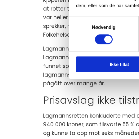
dem, eller som de har samlet
at rotter tar seg inn i eldre bolige
var heller ingen indikasjoner i til
Samtykkevalg
sprekker, med det var det ingen omt
Nødvendig
Folkehelseinstituttet omtaler rotta
Lagmannsretten mente at omfanget 
Lagmannsretten viste til at det var 
Ikke tillat
funnet spor av rotter. Dette sammen
lagmannsretten at det var sannsynl
pågått over mange år.
Prisavslag ikke tilst
Lagmannsretten konkluderte med at 
940 000 kroner, som tilsvarte 55
og kunne ta opp mot seks måneder. D