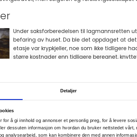
er
Under saksforberedelsen til lagmannsretten ut
befaring av huset. Da ble det oppdaget at det
etasje var krypkjeller, noe som ikke tidligere h
større kostnader enn tidligere beregnet, knyttet 
rotter gjennom krypkjelleren.
Liten grunn til å forvente 
Detaljer
Lagmannsretten viste til at det var uenighet
rotter i boligen og omfanget av dette. Selger
ookies
særlig stor og at skadene begrenset seg til gan
 for å gi innhold og annonser et personlig preg, for å levere sos
ene for utbedringen begrenset seg til i overkant av
deler dessuten informasjon om hvordan du bruker nettstedet vårt,
og analysearbeid, som kan kombinere den med annen informasjon d
vente rotter i boligen, selv om boligen var gammel o