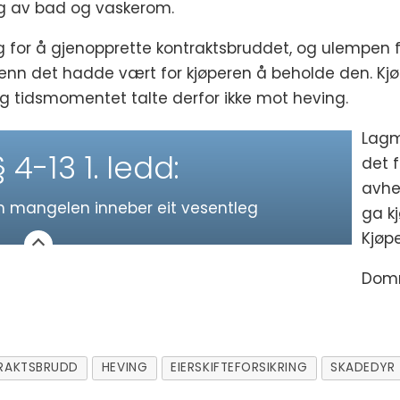
ing av bad og vaskerom.
elig for å gjenopprette kontraktsbruddet, og ulempen 
e enn det hadde vært for kjøperen å beholde den. K
, og tidsmomentet talte derfor ikke mot heving.
Lagm
4-13 1. ledd:
det f
avhe
m mangelen inneber eit vesentleg
ga kj
Kjøpe
Domm
RAKTSBRUDD
HEVING
EIERSKIFTEFORSIKRING
SKADEDYR