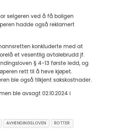
for selgeren ved å få boligen
jøperen hadde også reklamert
annsretten konkluderte med at
orelå et vesentlig avtalebrudd jf.
ndingsloven § 4-13 første ledd, og
øperen rett til å heve kjøpet.
ren ble også tilkjent sakskostnader.
en ble avsagt 02.10.2024 i
AVHENDINGSLOVEN
ROTTER