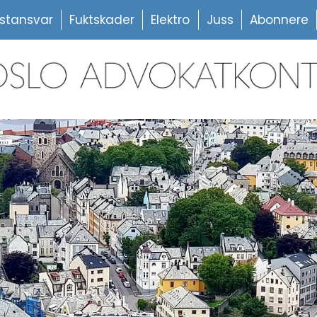
stansvar
Fuktskader
Elektro
Juss
Abonnere