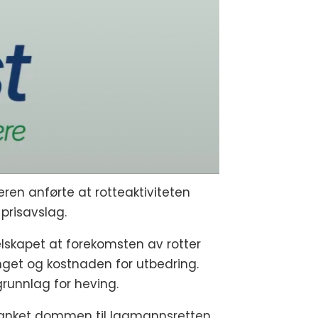
eren anførte at rotteaktiviteten
prisavslag.
selskapet at forekomsten av rotter
nget og kostnaden for utbedring.
runnlag for heving.
t anket dommen til lagmannsretten.