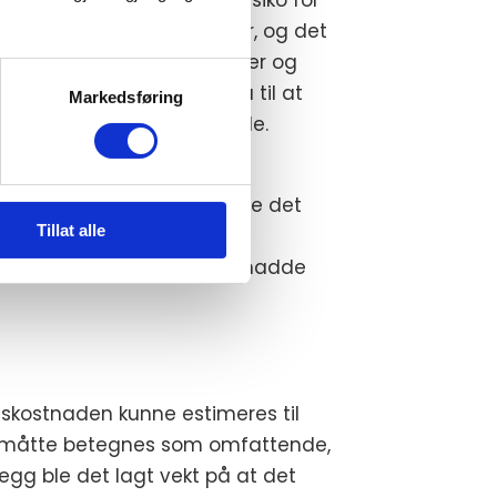
kjente til skadedyrproblemer, og det
 ved boligen, som råteskader og
Lagmannsretten viste også til at
Markedsføring
m, og kan påføre stor skade.
e erkjent ansvar for.
som samtlige stikkprøver ble det
Tillat alle
e til konstruksjonen mente
 av rotter og at problemet hadde
gskostnaden kunne estimeres til
t måtte betegnes som omfattende,
legg ble det lagt vekt på at det