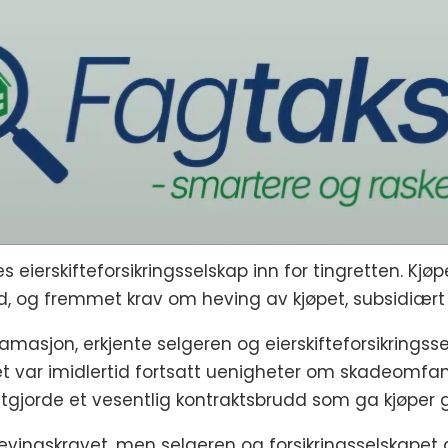
eierskifteforsikringsselskap inn for tingretten. Kjøp
d, og fremmet krav om heving av kjøpet, subsidiært 
klamasjon, erkjente selgeren og eierskifteforsikrings
t var imidlertid fortsatt uenigheter om skadeomfa
gjorde et vesentlig kontraktsbrudd som ga kjøper g
evingskravet, men selgeren og forsikringsselskape