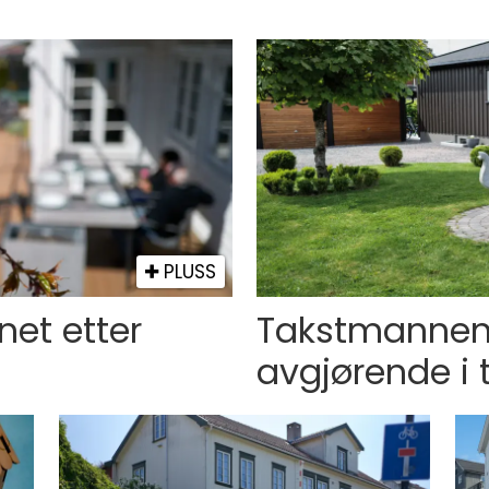
PLUSS
net etter
Takstmannens
avgjørende i 