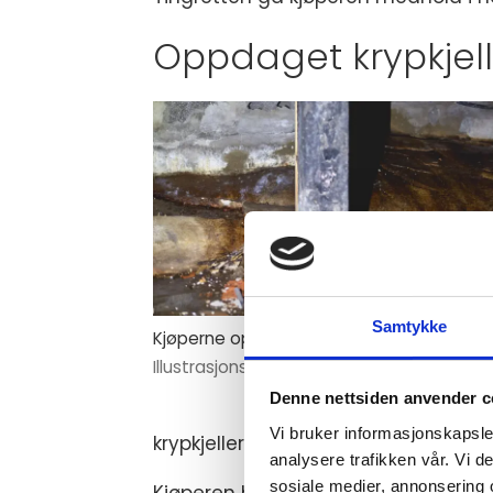
Oppdaget krypkjell
Samtykke
Kjøperne oppdaget ukjent krypkjeller.
Illustrasjonsfoto: Tryggere Bolighandel AS
Denne nettsiden anvender c
Vi bruker informasjonskapsler
krypkjelleren måtte tettes. Kostnad
analysere trafikken vår. Vi 
sosiale medier, annonsering 
Kjøperen hadde liten grunn til å for