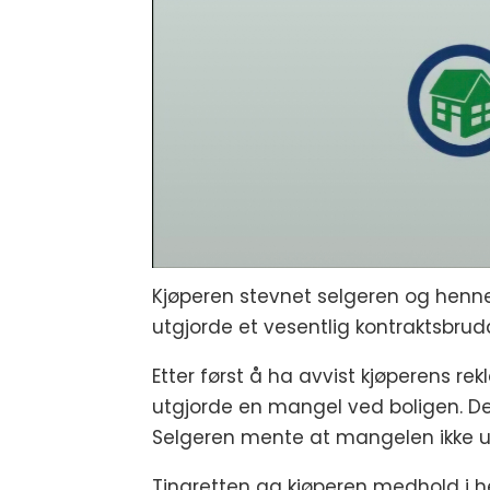
Kjøperen stevnet selgeren og hennes 
utgjorde et vesentlig kontraktsbrud
Etter først å ha avvist kjøperens re
utgjorde en mangel ved boligen. De
Selgeren mente at mangelen ikke ut
Tingretten ga kjøperen medhold i h