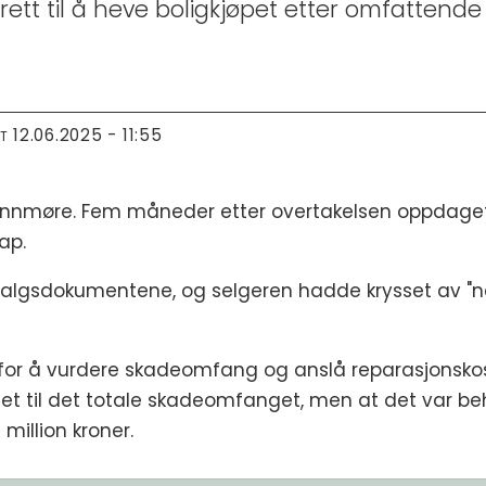
ett til å heve boligkjøpet etter omfattend
12.06.2025 - 11:55
RT
Sunnmøre. Fem måneder etter overtakelsen oppdaget 
ap.
 salgsdokumentene, og selgeren hadde krysset av "n
for å vurdere skadeomfang og anslå reparasjonsko
tet til det totale skadeomfanget, men at det var be
million kroner.