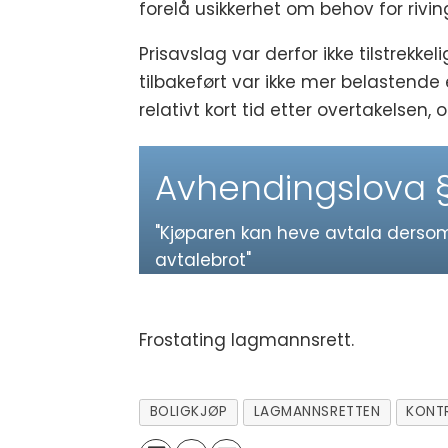
forelå usikkerhet om behov for riv
Prisavslag var derfor ikke tilstrekk
tilbakeført var ikke mer belastend
relativt kort tid etter overtakelsen
Avhendingslova § 
"Kjøparen kan heve avtala derso
avtalebrot"
Frostating lagmannsrett.
BOLIGKJØP
LAGMANNSRETTEN
KONT