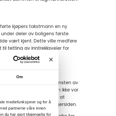
førte kjøpers takstmann en ny
 under deler av boligens første
adde vært kjent. Dette ville medføre
til tetting av inntrekksveier for
rotter
Om
 mellom partene om forekomsten av
siden mente at forekomsten ikke var
g og bod i kjelleren, samt at
iale mediefunksjoner og for å
 400 000 kroner, mente selgersiden.
 med partnerne våre innen
u har gjort tilgjengelig for
g det generelt kan være risiko for