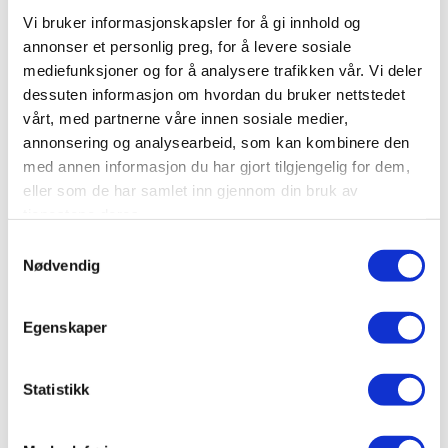
helst skriftlig.
Vi bruker informasjonskapsler for å gi innhold og
annonser et personlig preg, for å levere sosiale
Eidsivating lagmannsretts dom av
mediefunksjoner og for å analysere trafikken vår. Vi deler
30.10.2024 .
dessuten informasjon om hvordan du bruker nettstedet
vårt, med partnerne våre innen sosiale medier,
annonsering og analysearbeid, som kan kombinere den
med annen informasjon du har gjort tilgjengelig for dem,
BUSTADOPPFØRINGSLOVA
eller som de har samlet inn gjennom din bruk av
EIDSIVATING LAGMANNSRETT
JUSS
tjenestene deres.
Samtykkevalg
LAGMANNSRETTEN
PRISAVSLAG
Nødvendig
Egenskaper
Statistikk