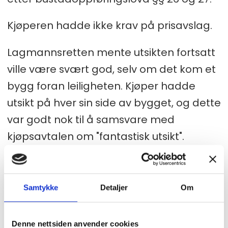
Kjøperen hadde ikke krav på prisavslag.
Lagmannsretten mente utsikten fortsatt
ville være svært god, selv om det kom et
bygg foran leiligheten. Kjøper hadde
utsikt på hver sin side av bygget, og dette
var godt nok til å samsvare med
kjøpsavtalen om "fantastisk utsikt".
Dommen viser at det kan være
risikosport å kjøpe på prospekt, og at
Samtykke
Detaljer
Om
kjøper bør sørge for å få sine
forutsetninger for kjøpet tydelig frem og
Denne nettsiden anvender cookies