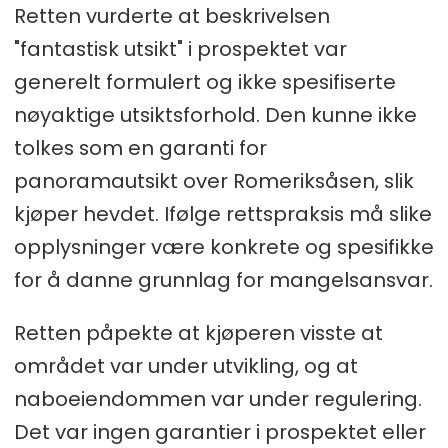
i §§ 7, 9 og 13. Mangel ligg likevel ikkje
Retten vurderte at beskrivelsen
føre dersom avviket kjem av forhold
"fantastisk utsikt" i prospektet var
på forbrukarens side
.
generelt formulert og ikke spesifiserte
nøyaktige utsiktsforhold. Den kunne ikke
tolkes som en garanti for
panoramautsikt over Romeriksåsen, slik
kjøper hevdet. Ifølge rettspraksis må slike
opplysninger være konkrete og spesifikke
for å danne grunnlag for mangelsansvar.
Retten påpekte at kjøperen visste at
området var under utvikling, og at
naboeiendommen var under regulering.
Det var ingen garantier i prospektet eller