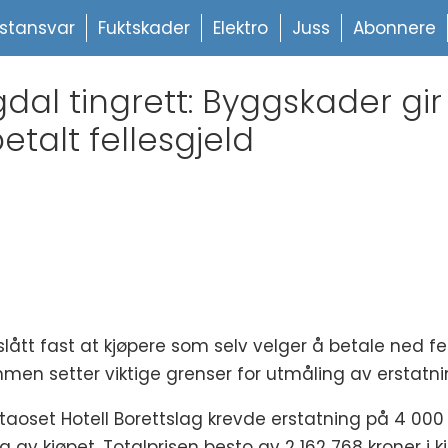
stansvar
Fuktskader
Elektro
Juss
Abonnere
al tingrett: Byggskader gir ik
etalt fellesgjeld
 slått fast at kjøpere som selv velger å betale ned f
men setter viktige grenser for utmåling av erstatnin
staoset Hotell Borettslag krevde erstatning på 4 000 
g av kjøpet. Totalprisen besto av 2 162 768 kroner i 