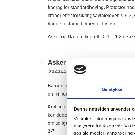
fradrag for standardheving. Protector hadd
kroner etter forsikringsavtaleloven § 8-2, 
hadde reklamert innenfor fristen.
Asker og Bærum tingrett 13.11.2025 S
Asker og Bærum tingrett: Kj
12.11.2025
Helle Hem Solli
Bærum tingrett har frifunnet selgerne ett
Samtykke
én million kroner i prisavslag for full utski
Kort tid etter overtakelsen i 2021 oppdag
Denne nettsiden anvender c
konkluderte med feil ved taktekkingen, o
Vi bruker informasjonskapsler
om tidligere arbeid på taket, en duk som 
analysere trafikken vår. Vi 
3-7.
sosiale medier, annonsering 