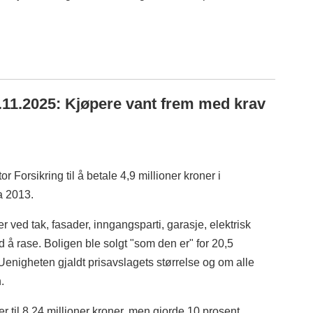
.11.2025: Kjøpere vant frem med krav
 Forsikring til å betale 4,9 millioner kroner i
ra 2013.
r ved tak, fasader, inngangsparti, garasje, elektrisk
 å rase. Boligen ble solgt "som den er" for 20,5
 Uenigheten gjaldt prisavslagets størrelse og om alle
.
r til 8,24 millioner kroner, men gjorde 10 prosent