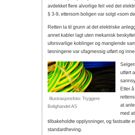
avdekket flere alvorlige feil ved det elek
§ 3-9, ettersom boligen var solgt «som de
Retten la til grunn at det elektriske anleg
annet kabler lagt uten mekanisk beskyttel
uforsvarlige koblinger og manglende sams
løsningene var ufagmessig utført og inne
Selger
utført 
sannsyn
Etter å
retten
Illustrasjonsfoto: Tryggere
at anl
Bolighandel AS
med at
tilbakeholdte opplysninger, og fastsatte e
standardheving.