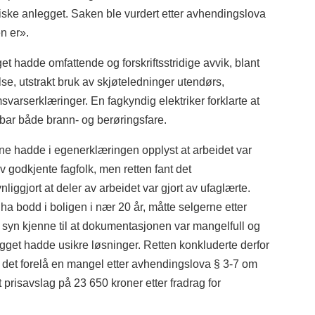
triske anlegget. Saken ble vurdert etter avhendingslova
n er».
get hadde omfattende og forskriftsstridige avvik, blant
se, utstrakt bruk av skjøteledninger utendørs,
varserklæringer. En fagkyndig elektriker forklarte at
bar både brann- og berøringsfare.
ne hadde i egenerklæringen opplyst at arbeidet var
av godkjente fagfolk, men retten fant det
liggjort at deler av arbeidet var gjort av ufaglærte.
 ha bodd i boligen i nær 20 år, måtte selgerne etter
s syn kjenne til at dokumentasjonen var mangelfull og
egget hadde usikre løsninger. Retten konkluderte derfor
 det forelå en mangel etter avhendingslova § 3-7 om
t prisavslag på 23 650 kroner etter fradrag for