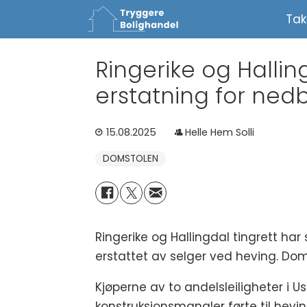
Tak
Ringerike og Hallingd
erstatning for nedb
15.08.2025
Helle Hem Solli
DOMSTOLEN
Ringerike og Hallingdal tingrett har
erstattet av selger ved heving. Dom
Kjøperne av to andelsleiligheter i U
konstruksjonsmangler førte til hevin