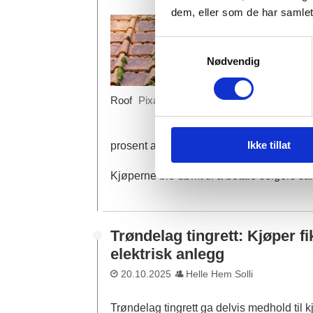
dem, eller som de har samlet
Retten 
ville h
Samtykkevalg
opplys
Nødvendig
Heller 
Roof
Pixabay
dårlige
utbedre
Ikke tillat
prosent av kjøpesummen på 19,75 millio
Kjøperne ble dømt til å betale selgers s
Trøndelag tingrett: Kjøper f
elektrisk anlegg
20.10.2025
Helle Hem Solli
Trøndelag tingrett ga delvis medhold til 