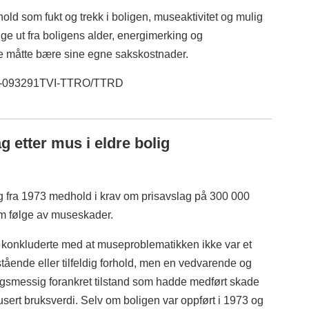
hold som fukt og trekk i boligen, museaktivitet og mulig
ge ut fra boligens alder, energimerking og
ne måtte bære sine egne sakskostnader.
 25-093291TVI-TTRO/TTRD
g etter mus i eldre bolig
lig fra 1973 medhold i krav om prisavslag på 300 000
om følge av museskader.
 konkluderte med at museproblematikken ikke var et
tående eller tilfeldig forhold, men en vedvarende og
gsmessig forankret tilstand som hadde medført skade
usert bruksverdi. Selv om boligen var oppført i 1973 og