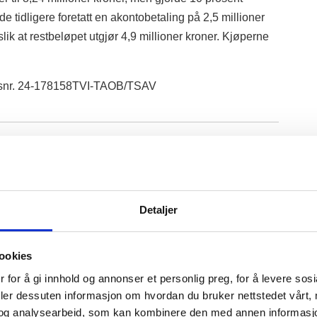
e tidligere foretatt en akontobetaling på 2,5 millioner
slik at restbeløpet utgjør 4,9 millioner kroner. Kjøperne
aksnr. 24-178158TVI-TAOB/TSAV
øpere tapte sak om lekkasjer fra tak
er at kjøperne av en enebolig i Bekkestua krevde over
Detaljer
fting av taket.
et kjøperne vanninntrengning i flere rom. En fagrapport
ookies
g kjøperne hevdet at selger hadde unnlatt å opplyse
 for å gi innhold og annonser et personlig preg, for å levere sos
var lagt over et takvindu, i strid med avhendingslova §
deler dessuten informasjon om hvordan du bruker nettstedet vårt,
og analysearbeid, som kan kombinere den med annen informasjon d