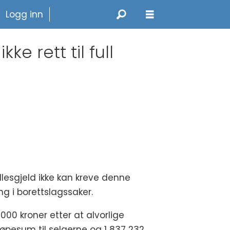
Logg inn
ke rett til full
ellesgjeld ikke kan kreve denne
g i borettslagssaker.
000 kroner etter at alvorlige
kjøpesum til selgerne og 1 837 232