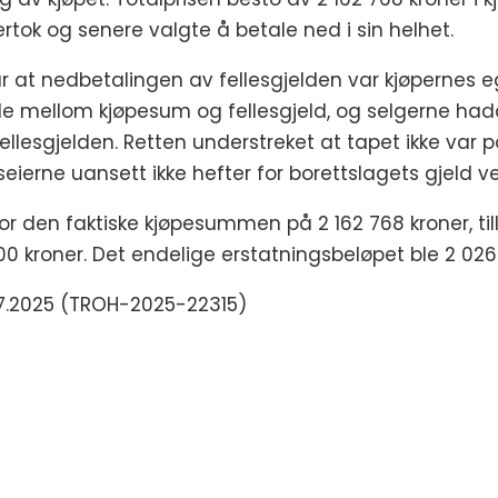
ertok og senere valgte å betale ned i sin helhet.
at nedbetalingen av fellesgjelden var kjøpernes eg
ille mellom kjøpesum og fellesgjeld, og selgerne had
ellesgjelden. Retten understreket at tapet ikke var p
eierne uansett ikke hefter for borettslagets gjeld v
 for den faktiske kjøpesummen på 2 162 768 kroner, t
00 kroner. Det endelige erstatningsbeløpet ble 2 026
1.07.2025 (TROH-2025-22315)