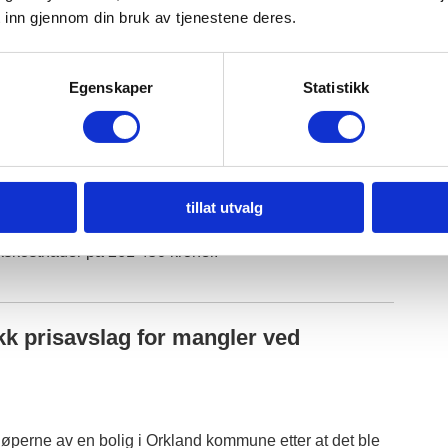
 inn gjennom din bruk av tjenestene deres.
fant ikke at dette arbeidet var av en slik karakter at det
att betydning for avtalen, og avviste at det forelå
ningssvikt.
Egenskaper
Statistikk
ikke vilkåret i § 3-9 om at boligen må være i «vesentlig
re stand» var oppfylt. Retten mente taket kunne vært
t lokalt for rundt 360 000 kroner, tilsvarende 1,8
tillat utvalg
ner.
akskostnader på 261 450 kroner.
ikk prisavslag for mangler ved
kjøperne av en bolig i Orkland kommune etter at det ble