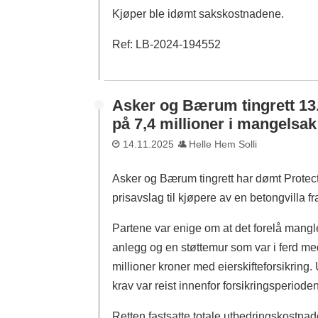
Kjøper ble idømt sakskostnadene.
Ref: LB-2024-194552
Asker og Bærum tingrett 13
på 7,4 millioner i mangelsak
14.11.2025
Helle Hem Solli
Asker og Bærum tingrett har dømt Protector
prisavslag til kjøpere av en betongvilla f
Partene var enige om at det forelå mangle
anlegg og en støttemur som var i ferd med
millioner kroner med eierskifteforsikring.
krav var reist innenfor forsikringsperioden
Retten fastsatte totale utbedringskostnade