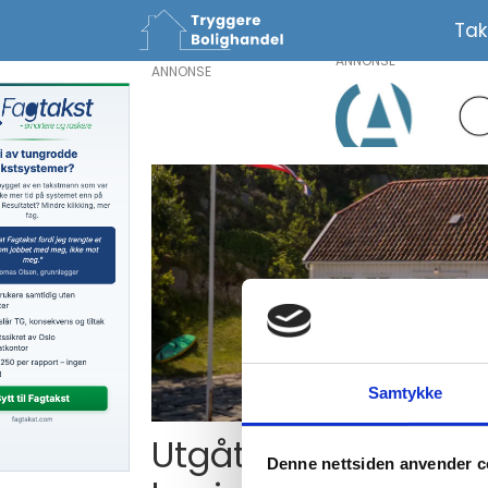
Tak
ANNONSE
Tag:
forventet
levetid
Samtykke
Utgått levetid ingen
Denne nettsiden anvender c