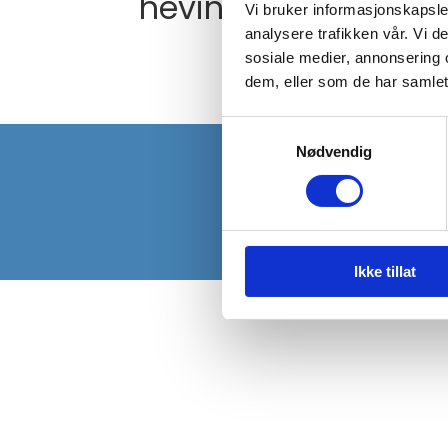
heving
Vi bruker informasjonskapsler
analysere trafikken vår. Vi 
sosiale medier, annonsering 
dem, eller som de har samlet
Samtykkevalg
Ansvarlig redaktør: Helle Hem 
Nødvendig
helle@tryggere-bolighandel.
Alt materiale på disse nettsi
opphavsrett. Se vår
personve
informasjonskapsler
.
Ikke tillat