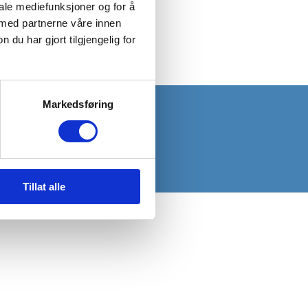
iale mediefunksjoner og for å
 med partnerne våre innen
u har gjort tilgjengelig for
ns regler for god
Markedsføring
v
.
Tillat alle