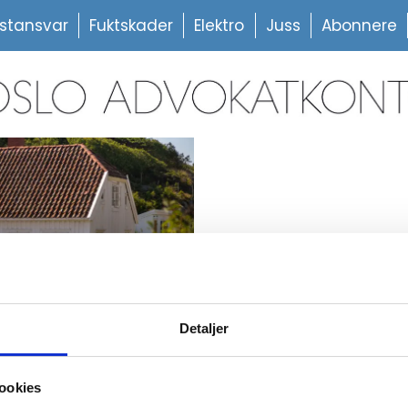
stansvar
Fuktskader
Elektro
Juss
Abonnere
Detaljer
PLUSS
 hinder for
ookies