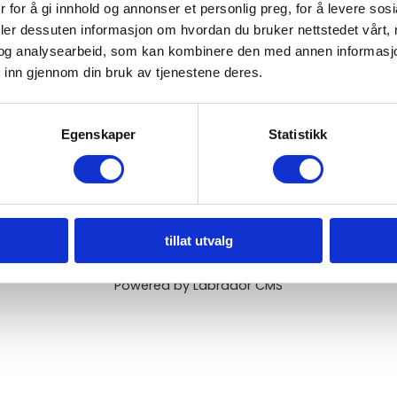
 for å gi innhold og annonser et personlig preg, for å levere sos
deler dessuten informasjon om hvordan du bruker nettstedet vårt,
og analysearbeid, som kan kombinere den med annen informasjon d
 inn gjennom din bruk av tjenestene deres.
Solli, e-post
Vi følger
Vær Varsom-plakate
Egenskaper
Statistikk
no
presseskikk
.
dene er underlagt
Meld deg på vårt nyhetsbre
rnerklæringer
og
tillat utvalg
Powered by Labrador CMS